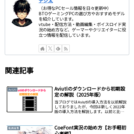
デジ太
（お得なPCセール情報を日々更新中）
BTOゲーミングPCの選び方やおすすめモデル
を紹介しています。
vtube・配信方法・動画編集・ボイスロイド実
況の始め方など、ゲーマーやクリエイターに役
立つ情報を配信しています。
関連記事
Aviutlのダウンロードから初期設
AviUtl
定の解説（2025年版）
当ブログではAviutlの導入方法を以前解説
しておりましたが、今回は新しく2022年
版の導入方法を解説します。以前と比
べ、同じファイルをダウンロードしたり
今回新しく紹介するものもあるので既に
Aviutlを使われている方にもどのような違
CoeFont実況の始め方【お手軽初
動画編集
いがあるのか見て頂けたら幸いです。
心者編】