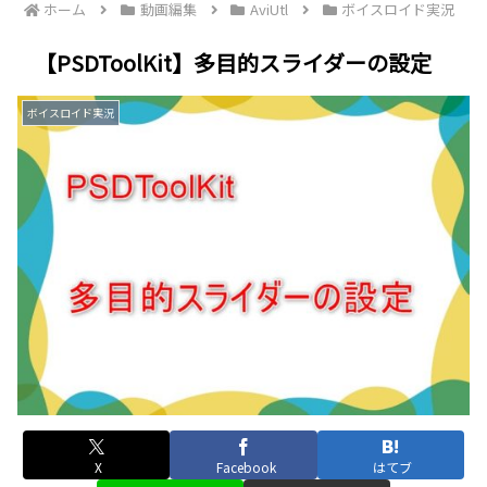
ホーム
動画編集
AviUtl
ボイスロイド実況
【PSDToolKit】多目的スライダーの設定
ボイスロイド実況
X
Facebook
はてブ