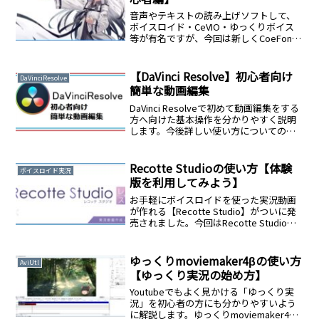
音声やテキストの読み上げソフトして、
ボイスロイド・CeVIO・ゆっくりボイス
等が有名ですが、今回は新しくCoeFont
について紹介していこうと思います。こ
の記事では以下の内容について解説しま
す。CoeFontとは？CoeFontのアカウン
【DaVinci Resolve】初心者向け
DaVinciResolve
ト作成CoeFontの料金（プランについ
簡単な動画編集
て）CoeFontの基本的な使い方立ち絵の
準備動画編集ソフトとの連携について
DaVinci Resolveで初めて動画編集をする
方へ向けた基本操作を分かりやすく説明
します。今後詳しい使い方についての解
説記事も作りますが、まず簡単な基本操
作でDaVinci Resolveでどんな事が出来る
のか一緒に学んでいきましょう。
Recotte Studioの使い方【体験
ボイスロイド実況
版を利用してみよう】
お手軽にボイスロイドを使った実況動画
が作れる【Recotte Studio】がついに発
売されました。今回はRecotte Studioに
ついての説明と機能を紹介します。
ゆっくりmoviemaker4βの使い方
AviUtl
【ゆっくり実況の始め方】
Youtubeでもよく見かける「ゆっくり実
況」を初心者の方にも分かりやすいよう
に解説します。ゆっくりmoviemaker4β