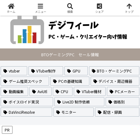
PCの最新セール情報・VTuberのなり方や作り方・配信方法を紹介
ホーム
メニュー
検索
シェア
トップ
BTOゲーミングPC セール情報
vtuber
VTuber制作
GPU
BTO・ゲーミングPC
ゲーム推奨スペック
PCの基礎知識
デバイス・周辺機器
動画編集
AviUtl
CPU
VTuber機材
PCメーカー
ボイスロイド実況
Live2D 制作依頼
価格別
DaVinciResolve
モニター
配信・録画
PR