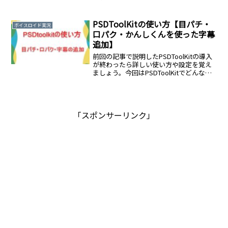
の登場でより手軽に動画編集が可能とな
りました。今回はゆっくり
moviemaker4βのダウンロードから基本
PSDToolKitの使い方【目パチ・
ボイスロイド実況
的な使い方まで解説します。
口パク・かんしくんを使った字幕
追加】
前回の記事で説明したPSDToolKitの導入
が終わったら詳しい使い方や設定を覚え
ましょう。今回はPSDToolKitでどんなこ
とができるの解説します。ボイスロイド
実況を始めるにあたりPSDToolKitの使い
方をマスターすれば編集する動画の表現
が広がります。
「スポンサーリンク」