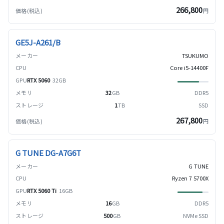
266,800
円
GE5J-A261/B
TSUKUMO
Core i5-14400F
RTX 5060
32GB
32
GB
DDR5
1
TB
SSD
267,800
円
G TUNE DG-A7G6T
G TUNE
Ryzen 7 5700X
RTX 5060 Ti
16GB
16
GB
DDR5
500
GB
NVMe SSD