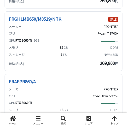
269,800
円
FRGHLMB650/M0519/NTK
SALE
FRONTIER
Ryzen 7 9700X
RTX 5060 Ti
8GB
32
GB
DDR5
1
TB
NVMe SSD
269,800
円
FRAFPB860/A
FRONTIER
Core Ultra 5 225F
RTX 5060 Ti
16
GB
DDR5
1
TB
NVMe SSD
ホーム
メニュー
検索
シェア
トップ
269,800
円