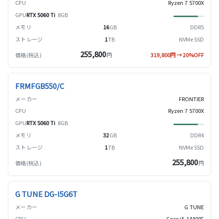
Ryzen 7 5700X
RTX 5060 Ti
8GB
16
GB
DDR5
1
TB
NVMe SSD
255,800
円
319,800円 → 20%OFF
FRMFGB550/C
FRONTIER
Ryzen 7 5700X
RTX 5060 Ti
8GB
32
GB
DDR4
1
TB
NVMe SSD
255,800
円
G TUNE DG-I5G6T
G TUNE
Core i5-14400F