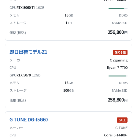
RTX 5060 Ti
16GB
16
GB
DDR5
1
TB
NVMe SSD
256,800
円
即日出荷モデルZ1
残り1個
OZgaming
Ryzen 7 7700
RTX 5070
12GB
16
GB
DDR5
500
GB
NVMe SSD
258,800
円
G TUNE DG-I5G60
SALE
G TUNE
Core i5-14400F