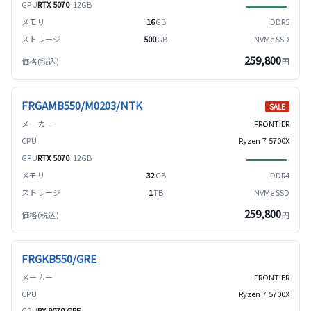
RTX 5070
12GB
16
GB
DDR5
500
GB
NVMe SSD
259,800
円
FRGAMB550/M0203/NTK
SALE
FRONTIER
Ryzen 7 5700X
RTX 5070
12GB
32
GB
DDR4
1
TB
NVMe SSD
259,800
円
FRGKB550/GRE
FRONTIER
Ryzen 7 5700X
RX 9070 GRE