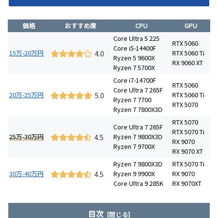
価格
おすすめ度
CPU
GPU
Core Ultra 5 225
RTX 5060
Core i5-14400F
15万-20万円
RTX 5060 Ti
4.0
Ryzen 5 9600X
RX 9060 XT
Ryzen 7 5700X
Core i7-14700F
RTX 5060
Core Ultra 7 265F
20万-25万円
RTX 5060 Ti
5.0
Ryzen 7 7700
RTX 5070
Ryzen 7 7800X3D
RTX 5070
Core Ultra 7 265F
RTX 5070 Ti
25万-30万円
Ryzen 7 9800X3D
4.5
RX 9070
Ryzen 7 9700X
RX 9070 XT
Ryzen 7 9800X3D
RTX 5070 Ti
30万-40万円
Ryzen 9 9900X
RX 9070
4.5
Core Ultra 9 285K
RX 9070XT
目次