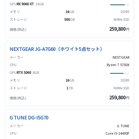
RX 9060 XT
16GB
16
GB
DDR5
500
GB
NVMe SSD
259,800
円
NEXTGEAR JG-A7G60（ホワイト5点セット）
NEXTGEAR
Ryzen 7 5700X
RTX 5060
8GB
16
GB
DDR5
1
TB
NVMe SSD
259,800
円
G TUNE DG-I5G70
G TUNE
Core i5-14400F