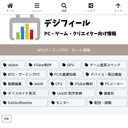
PCの最新セール情報・VTuberのなり方や作り方・配信方法を紹介
ホーム
メニュー
検索
シェア
トップ
BTOゲーミングPC セール情報
vtuber
VTuber制作
GPU
ゲーム推奨スペック
BTO・ゲーミングPC
PCの基礎知識
デバイス・周辺機器
動画編集
AviUtl
CPU
VTuber機材
PCメーカー
ボイスロイド実況
Live2D 制作依頼
価格別
DaVinciResolve
モニター
配信・録画
PR