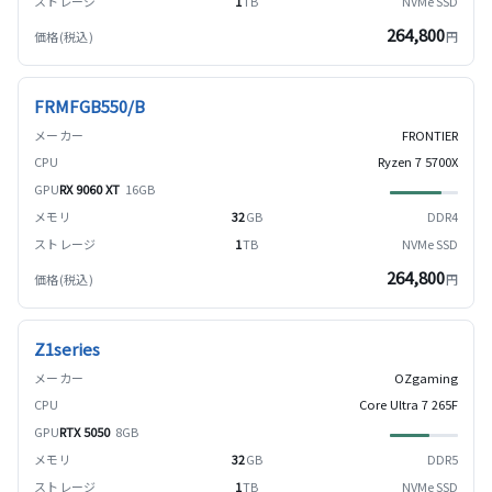
1
TB
NVMe SSD
264,800
円
FRMFGB550/B
FRONTIER
Ryzen 7 5700X
RX 9060 XT
16GB
32
GB
DDR4
1
TB
NVMe SSD
264,800
円
Z1series
OZgaming
Core Ultra 7 265F
RTX 5050
8GB
32
GB
DDR5
1
TB
NVMe SSD