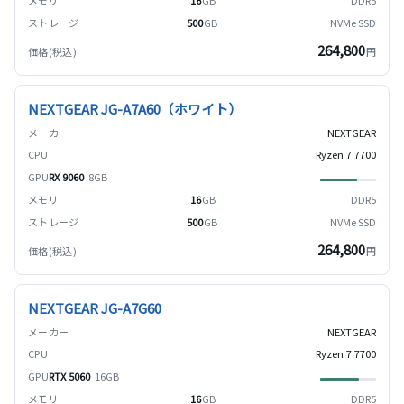
500
GB
NVMe SSD
264,800
円
NEXTGEAR JG-A7A60（ホワイト）
NEXTGEAR
Ryzen 7 7700
RX 9060
8GB
16
GB
DDR5
500
GB
NVMe SSD
264,800
円
NEXTGEAR JG-A7G60
NEXTGEAR
Ryzen 7 7700
RTX 5060
16GB
16
GB
DDR5