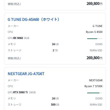
269,800
円
G TUNE DG-A5A60（ホワイト）
G TUNE
Ryzen 5 4500
RX 9060
8GB
16
GB
DDR5
1
TB
NVMe SSD
269,800
円
NEXTGEAR JG-A7G6T
NEXTGEAR
Ryzen 7 5700X
RTX 5060 Ti
16GB
16
GB
DDR5
500
GB
NVMe SSD