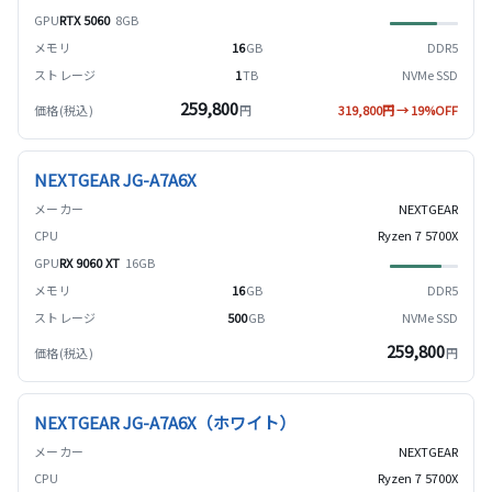
RTX 5060
8GB
16
GB
DDR5
1
TB
NVMe SSD
259,800
円
319,800円 → 19%OFF
NEXTGEAR JG-A7A6X
NEXTGEAR
Ryzen 7 5700X
RX 9060 XT
16GB
16
GB
DDR5
500
GB
NVMe SSD
259,800
円
NEXTGEAR JG-A7A6X（ホワイト）
NEXTGEAR
Ryzen 7 5700X