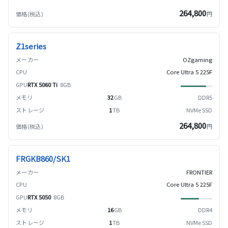
264,800
円
Z1series
OZgaming
Core Ultra 5 225F
RTX 5060 Ti
8GB
32
GB
DDR5
1
TB
NVMe SSD
264,800
円
FRGKB860/SK1
FRONTIER
Core Ultra 5 225F
RTX 5050
8GB
16
GB
DDR4
1
TB
NVMe SSD