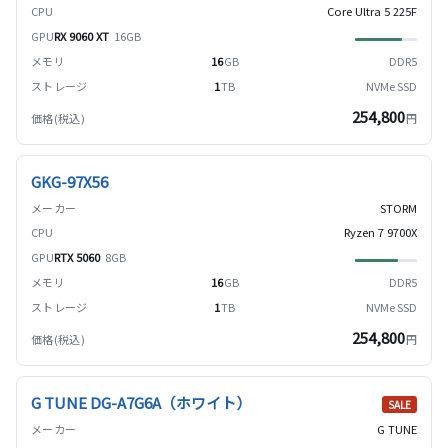
Core Ultra 5 225F
RX 9060 XT
16GB
16
GB
DDR5
1
TB
NVMe SSD
254,800
円
GKG-97X56
STORM
Ryzen 7 9700X
RTX 5060
8GB
16
GB
DDR5
1
TB
NVMe SSD
254,800
円
G TUNE DG-A7G6A（ホワイト）
SALE
G TUNE