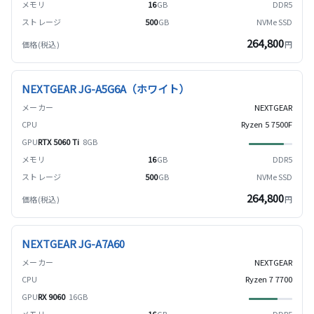
16
GB
DDR5
500
GB
NVMe SSD
264,800
円
NEXTGEAR JG-A5G6A（ホワイト）
NEXTGEAR
Ryzen 5 7500F
RTX 5060 Ti
8GB
16
GB
DDR5
500
GB
NVMe SSD
264,800
円
NEXTGEAR JG-A7A60
NEXTGEAR
Ryzen 7 7700
RX 9060
16GB
16
GB
DDR5