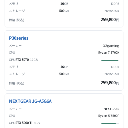
16
GB
DDR5
500
GB
NVMe SSD
259,800
円
P30series
OZgaming
Ryzen 7 5700X
RTX 5070
12GB
16
GB
DDR4
500
GB
NVMe SSD
259,800
円
NEXTGEAR JG-A5G6A
NEXTGEAR
Ryzen 5 7500F
RTX 5060 Ti
8GB