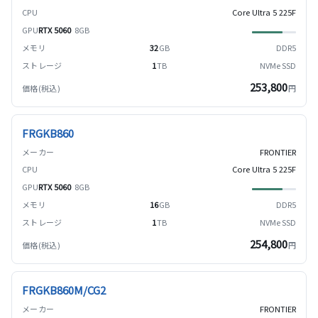
Core Ultra 5 225F
RTX 5060
8GB
32
GB
DDR5
1
TB
NVMe SSD
253,800
円
FRGKB860
FRONTIER
Core Ultra 5 225F
RTX 5060
8GB
16
GB
DDR5
1
TB
NVMe SSD
254,800
円
FRGKB860M/CG2
FRONTIER