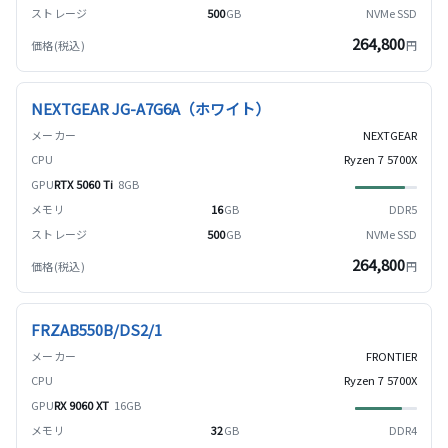
500
GB
NVMe SSD
264,800
円
NEXTGEAR JG-A7G6A（ホワイト）
NEXTGEAR
Ryzen 7 5700X
RTX 5060 Ti
8GB
16
GB
DDR5
500
GB
NVMe SSD
264,800
円
FRZAB550B/DS2/1
FRONTIER
Ryzen 7 5700X
RX 9060 XT
16GB
32
GB
DDR4