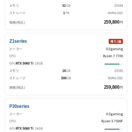
32
GB
DDR4
1
TB
NVMe SSD
259,800
円
Z1series
残り1個
OZgaming
Ryzen 7 7700
RTX 5060 Ti
16GB
16
GB
DDR5
500
GB
NVMe SSD
259,800
円
P30series
OZgaming
Ryzen 5 7500F
RTX 5060 Ti
16GB