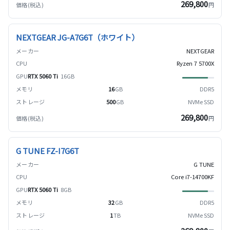
269,800
円
NEXTGEAR JG-A7G6T（ホワイト）
NEXTGEAR
Ryzen 7 5700X
RTX 5060 Ti
16GB
16
GB
DDR5
500
GB
NVMe SSD
269,800
円
G TUNE FZ-I7G6T
G TUNE
Core i7-14700KF
RTX 5060 Ti
8GB
32
GB
DDR5
1
TB
NVMe SSD