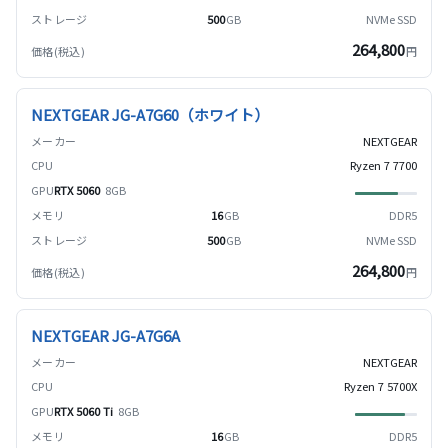
500
GB
NVMe SSD
264,800
円
NEXTGEAR JG-A7G60（ホワイト）
NEXTGEAR
Ryzen 7 7700
RTX 5060
8GB
16
GB
DDR5
500
GB
NVMe SSD
264,800
円
NEXTGEAR JG-A7G6A
NEXTGEAR
Ryzen 7 5700X
RTX 5060 Ti
8GB
16
GB
DDR5