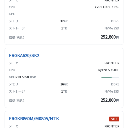
Core Ultra 7 265
32
GB
DDR5
1
TB
NVMe SSD
252,800
円
FRGKA620/SK2
FRONTIER
Ryzen 5 7500F
RTX 5050
8GB
16
GB
DDR5
1
TB
NVMe SSD
252,800
円
FRGKB860M/M0805/NTK
SALE
FRONTIER