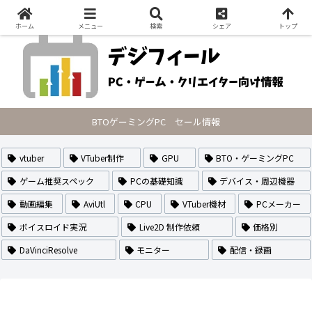
PCの最新セール情報・VTuberのなり方や作り方・配信方法を紹介
ホーム
メニュー
検索
シェア
トップ
BTOゲーミングPC セール情報
vtuber
VTuber制作
GPU
BTO・ゲーミングPC
ゲーム推奨スペック
PCの基礎知識
デバイス・周辺機器
動画編集
AviUtl
CPU
VTuber機材
PCメーカー
ボイスロイド実況
Live2D 制作依頼
価格別
DaVinciResolve
モニター
配信・録画