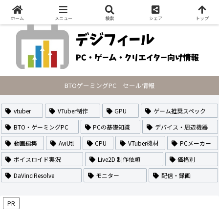
PCの最新セール情報・VTuberのなり方や作り方・配信方法を紹介
ホーム
メニュー
検索
シェア
トップ
BTOゲーミングPC セール情報
vtuber
VTuber制作
GPU
ゲーム推奨スペック
BTO・ゲーミングPC
PCの基礎知識
デバイス・周辺機器
動画編集
AviUtl
CPU
VTuber機材
PCメーカー
ボイスロイド実況
Live2D 制作依頼
価格別
DaVinciResolve
モニター
配信・録画
PR