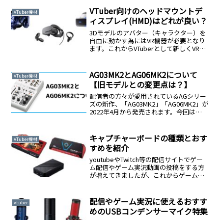
的なマイクを使ってみたいそこで今回は
初心者の方にもおすすめしたいオーディ
VTuber向けのヘッドマウントデ
VTuber機材
オインターフェース「YAMAHA AG03」の
ィスプレイ(HMD)はどれが良い？
紹介です。AG03は正式にはウェブキャス
ティングミキサーと呼ばれる機材です
3Dモデルのアバター（キャラクター）を
が、オーディオインターフェースの機能
自由に動かす為にはVR機器が必要となり
も兼ね備えている為、この記事では「オ
ます。これからVTuberとして新しくVR機
ーディオインターフェース」として取り
材を買う方に向けての紹介・解説記事と
扱いしております。オーディオインター
なります。この記事で紹介するVR機器は
フェースを使うことで何ができるように
以下の呼び方をしますが、同じ機材で
AG03MK2とAG06MK2について
VTuber機材
なるのか？初心者の方にも分かりやすい
す。ヘッドマウントディスプレイ
【旧モデルとの変更点は？】
ように解説します。
(HMD)VRヘッドセットVRゴーグルヘッド
マウントディスプレイ(HMD)にはどんな
配信者の方々が愛用されているAGシリー
種類があるのかVTuber向けのHMDはどれ
ズの新作、「AG03MK2」「AG06MK2」が
がおすすめなのか
2022年4月から発売されます。今回は
YAMAHA（ヤマハ）から発売される新し
いAG03シリーズの紹介です。
キャプチャーボードの種類とおす
VTuber機材
すめを紹介
youtubeやTwitch等の配信サイトでゲー
ム配信やゲーム実況動画の投稿をする方
が増えてきましたが、これからゲーム実
況や配信をしたい方に向けてキャプチャ
ーボードについて解説します。PCのゲー
ムならゲーム画面をOBS（フリーソフ
配信やゲーム実況に使えるおすす
vtuber
ト）でキャプチャーして簡単に録画でき
めのUSBコンデンサーマイク特集
ますが、Nintendo SwitchやPlayStation 4