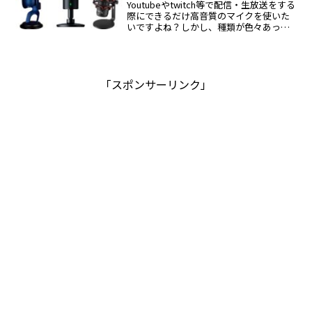
等の家庭用ゲーム機はキャプチャーボー
Youtubeやtwitch等で配信・生放送をする
ドがないとPCの画面に録画することがで
際にできるだけ高音質のマイクを使いた
きません。初めてキャプチャーボードを
いですよね？しかし、種類が色々あって
買う方へおすすめのキャプチャーボード
どのマイクを使えばいいか分からない方
もご紹介します。
もいると思います。今回は、どのマイク
を買えばいいか分からない方や面倒な設
定をしたくない方に向けておすすめのマ
イクをご紹介します。具体的には以下の
「スポンサーリンク」
マイクをご紹介していきます。配信や実
況向けに開発されたコンデンサーマイク
を紹介オーディオインターフェースを使
わずUSB接続ですぐに使えるなるべくコ
ストを抑えた優秀なマイク