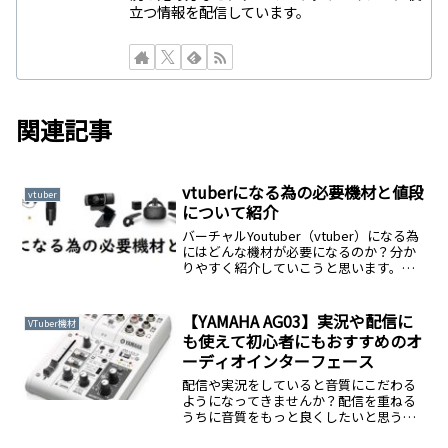
立つ情報を配信しています。
関連記事
vtuberになる為の必要機材と値段
vtuber
について紹介
バーチャルYoutuber（vtuber）になる為
にはどんな機材が必要になるのか？分か
りやすく紹介していこうと思います。
vtuberを始める為の機材は様々なので、
予算や現在持っている機材で自分に合う
方法を是非見つけてみて下さい。
【YAMAHA AG03】実況や配信に
VTuber機材
も使えて初心者にもおすすめのオ
ーディオインターフェース
配信や実況をしていると音質にこだわる
ようになってきませんか？配信を重ねる
うちに音質をもっと良くしたいと思うよ
うになった音声の遅延を無くしたい本格