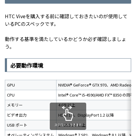
HTC Viveを購入する前に確認しておきたいのが使用して
いるPCのスペックです。
動作する基準を満たしているかどうか必ず確認しましょ
う。
必要動作環境
GPU
NVIDIA® GeForce® GTX 970、AMD Ra
CPU
Intel® Core™ i5-4590/AMD FX™ 8350 の
メモリー
4 GB 以上
ビデオ出力
HDMI 1.4、DisplayPort 1.2 以降
USB ポート
1x USB 2.0 以上
スクロールできます
オペレーティングシステム
Windows® 7 SP1、Windows® 8.1 以降、Win