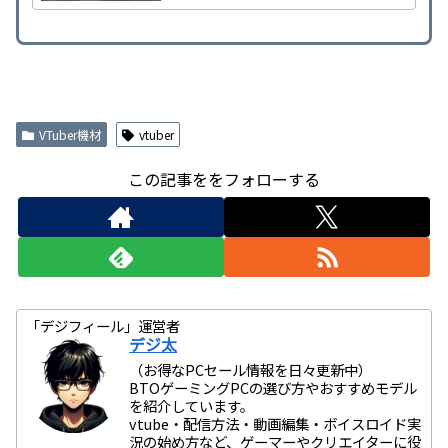
必要になります。 しかし、初めての方は何が必要な
のか分からないと思うのでVTuber活動をする為に必
要なソフトや機材と基本的な知識を紹介します。
VTuberの種類について（2D・3D） Vtuberになる為
のソフトやツール 必要機材について アバター（キャ
ラクター）の作成や用意について 企業オーディショ
ンについて
VTuber機材
vtuber
この記事ををフォローする
「デジフィール」運営者
デジ太
（お得なPCセール情報を日々更新中）
BTOゲーミングPCの選び方やおすすめモデル
を紹介しています。
vtube・配信方法・動画編集・ボイスロイド実
況の始め方など、ゲーマーやクリエイターに役