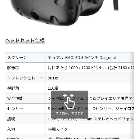
ヘッドセット仕様
スクリーン
デュアル AMOLED 3.6インチ Diagonal
解像度
片目あたり 1080 x 1200 ピクセル (合計 2160 x 12
リフレッシュレート
90 Hz
視野角
110度
安全性能
シャペロンシステムによるプレイエリア限界アラ
センサー
SteamVRトラッキング、Gセンサー、ジャイロス
スクロールできます
接続
HDMI、USB 2.0、3.5 mm ステレオヘッドフォン端
入力
内臓マイク