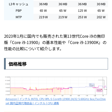
L3キャッシュ
36 MB
36 MB
36 MB
30 MB
PBP
65 W
65 W
125 W
65 W
MTP
219 W
219 W
253 W
202 W
2023年1月に国内でも販売された第13世代Core i9の無印
版「Core i9-13900」の基本性能や「Core i9-13900K」の
性能の比較について紹介します。
価格推移
Amazon | インテル INTEL CPU RPL-S CoreI9-13900 24/32 5.60GHz 6xx/7xxChip
set 国内正規代理店品 | インテル | CPU 通販