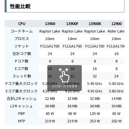
性能比較
CPU
13900
13900F
13900K
12900
コードネーム
Raptor Lake
Raptor Lake
Raptor Lake
Alder Lake
プロセス
10nm
10nm
10nm
10nm
ソケット
FCLGA1700
FCLGA1700
FCLGA1700
FCLGA1700
合計コア数
24
24
24
16
Pコア数
8
8
8
8
Eコア数
16
16
16
8
スレッド数
32
32
32
24
Pコア最大クロック
5.20 GHz
5.20 GHz
5.40 GHz
5.00 GHz
スクロールできます
Eコア最大クロック
4.20 GHz
4.20 GHz
4.30 GHz
3.80 GHz
合計L2キャッシュ
32 MB
32 MB
32 MB
14 MB
L3キャッシュ
36 MB
36 MB
36 MB
30 MB
PBP
65 W
65 W
125 W
65 W
MTP
219 W
219 W
253 W
202 W