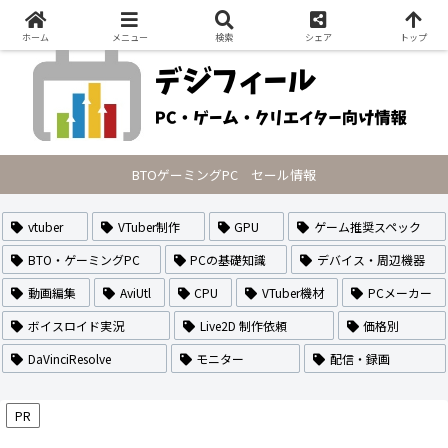
PCの最新セール情報・VTuberのなり方や作り方・配信方法を紹介
ホーム
メニュー
検索
シェア
トップ
BTOゲーミングPC セール情報
vtuber
VTuber制作
GPU
ゲーム推奨スペック
BTO・ゲーミングPC
PCの基礎知識
デバイス・周辺機器
動画編集
AviUtl
CPU
VTuber機材
PCメーカー
ボイスロイド実況
Live2D 制作依頼
価格別
DaVinciResolve
モニター
配信・録画
PR