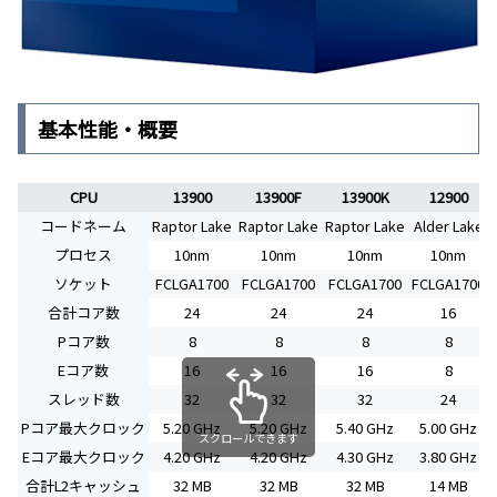
基本性能・概要
CPU
13900
13900F
13900K
12900
コードネーム
Raptor Lake
Raptor Lake
Raptor Lake
Alder Lake
プロセス
10nm
10nm
10nm
10nm
ソケット
FCLGA1700
FCLGA1700
FCLGA1700
FCLGA1700
合計コア数
24
24
24
16
Pコア数
8
8
8
8
Eコア数
16
16
16
8
スレッド数
32
32
32
24
Pコア最大クロック
5.20 GHz
5.20 GHz
5.40 GHz
5.00 GHz
スクロールできます
Eコア最大クロック
4.20 GHz
4.20 GHz
4.30 GHz
3.80 GHz
合計L2キャッシュ
32 MB
32 MB
32 MB
14 MB