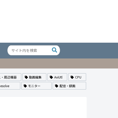
ス・周辺機器
動画編集
AviUtl
CPU
esolve
モニター
配信・録画