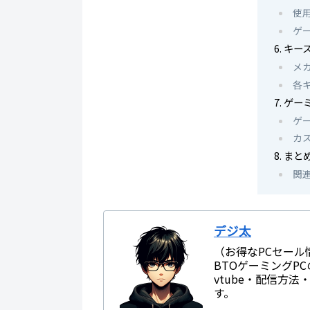
使
ゲ
キー
メ
各
ゲー
ゲ
カ
まと
関
デジ太
（お得なPCセール
BTOゲーミングP
vtube・配信方
す。