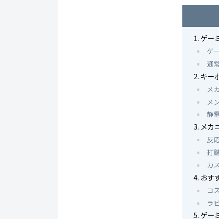
ゲー
ゲ
通
キー
メ
メ
静
メカ
反
打
カ
おす
コ
ラ
ゲー