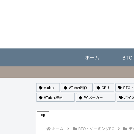
ホーム
BT
vtuber
VTuber制作
GPU
BTO
VTuber機材
PCメーカー
ボイ
PR
ホーム
BTO・ゲーミングPC
デ