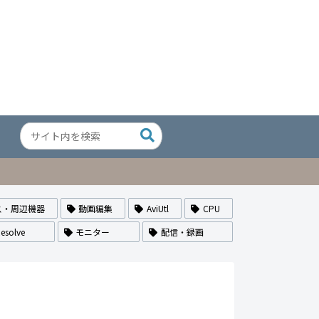
ス・周辺機器
動画編集
AviUtl
CPU
esolve
モニター
配信・録画