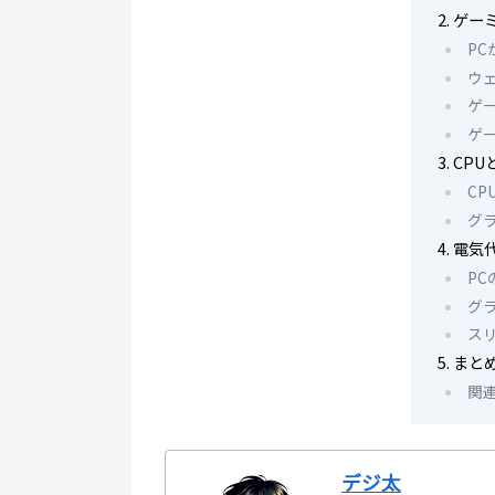
ゲー
P
ウ
ゲ
ゲ
CP
CP
グ
電気
P
グ
ス
まと
関
デジ太