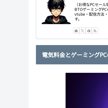
（お得なPCセール
BTOゲーミングP
vtube・配信方
す。
電気料金とゲーミングP