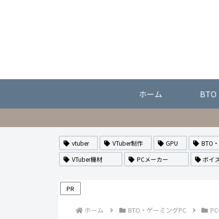
ホーム
BT
vtuber
VTuber制作
GPU
BTO
VTuber機材
PCメーカー
ボイ
PR
ホーム
BTO・ゲーミングPC
P