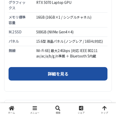
グラフィッ
RTX 5070 Laptop GPU
クス
メモリ標準
16GB (16GB×1 / シングルチャネル)
容量
M.2 SSD
500GB (NVMe Gen4×4)
パネル
15.6型 液晶パネル (ノングレア / 165Hz対応)
無線
Wi-Fi 6E( 最大2.4Gbps )対応 IEEE 802.11
ax/ac/a/b/g/n準拠 ＋ Bluetooth 5内蔵
（G TUNE P5-I7G70
詳細を見る
CPUはCore i7-13620H にNVIDIA GeForce RTX
1
ホーム
メニュー
検索
シェア
トップ
5070搭載のゲーミングノートPCが期間限定でセ