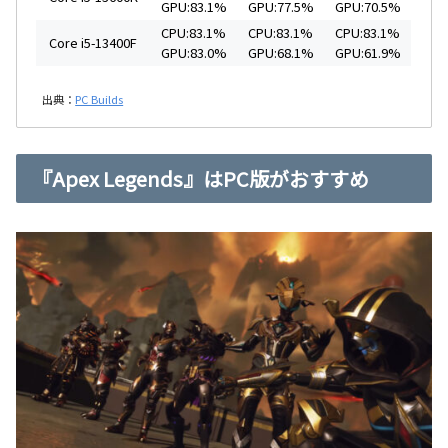
GPU:83.1%
GPU:77.5%
GPU:70.5%
CPU:83.1%
CPU:83.1%
CPU:83.1%
Core i5-13400F
GPU:83.0%
GPU:68.1%
GPU:61.9%
出典：
PC Builds
『Apex Legends』はPC版がおすすめ