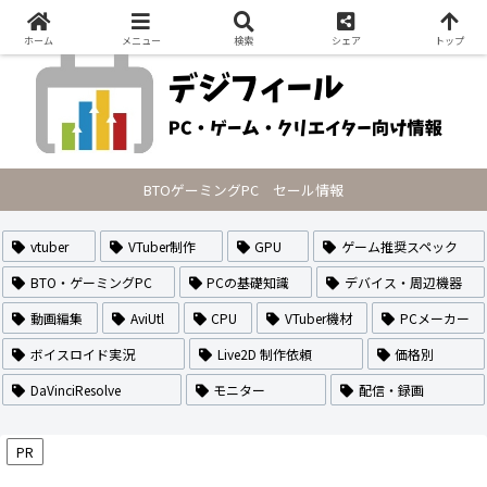
PCの最新セール情報・VTuberのなり方や作り方・配信方法を紹介
ホーム
メニュー
検索
シェア
トップ
BTOゲーミングPC セール情報
vtuber
VTuber制作
GPU
ゲーム推奨スペック
BTO・ゲーミングPC
PCの基礎知識
デバイス・周辺機器
動画編集
AviUtl
CPU
VTuber機材
PCメーカー
ボイスロイド実況
Live2D 制作依頼
価格別
DaVinciResolve
モニター
配信・録画
PR