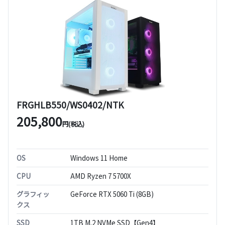
FRGHLB550/WS0402/NTK
205,800
円(税込)
OS
Windows 11 Home
CPU
AMD Ryzen 7 5700X
グラフィッ
GeForce RTX 5060 Ti (8GB)
クス
SSD
1TB M.2 NVMe SSD【Gen4】