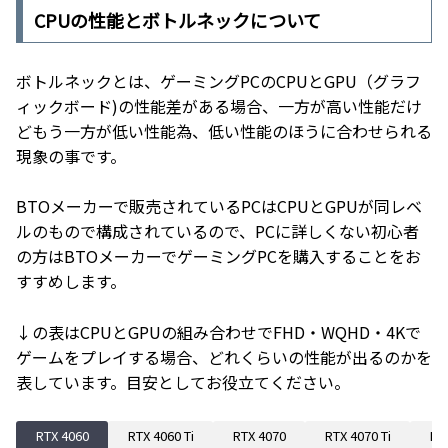
CPUの性能とボトルネックについて
ボトルネックとは、ゲーミングPCのCPUとGPU（グラフ
ィックボード)の性能差がある場合、一方が高い性能だけ
どもう一方が低い性能為、低い性能のほうに合わせられる
現象の事です。
BTOメーカーで販売されているPCはCPUとGPUが同レベ
ルのもので構成されているので、PCに詳しくない初心者
の方はBTOメーカーでゲーミングPCを購入することをお
すすめします。
↓の表はCPUとGPUの組み合わせでFHD・WQHD・4Kで
ゲームをプレイする場合、どれくらいの性能が出るのかを
表しています。目安としてお役立てください。
RTX 4060
RTX 4060 Ti
RTX 4070
RTX 4070 Ti
RT