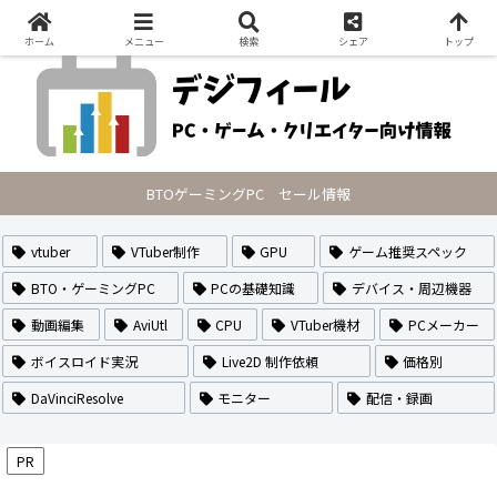
PCの最新セール情報・VTuberのなり方や作り方・配信方法を紹介
ホーム
メニュー
検索
シェア
トップ
BTOゲーミングPC セール情報
vtuber
VTuber制作
GPU
ゲーム推奨スペック
BTO・ゲーミングPC
PCの基礎知識
デバイス・周辺機器
動画編集
AviUtl
CPU
VTuber機材
PCメーカー
ボイスロイド実況
Live2D 制作依頼
価格別
DaVinciResolve
モニター
配信・録画
PR