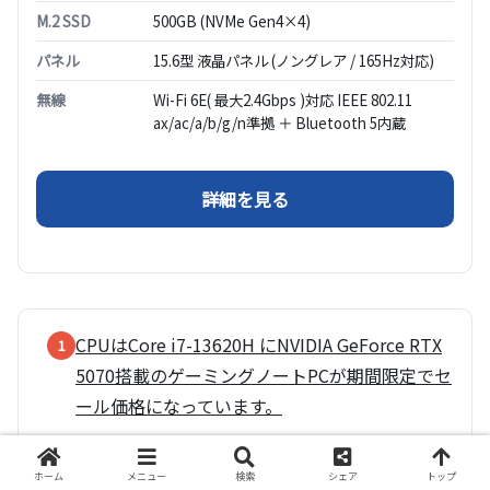
M.2 SSD
500GB (NVMe Gen4×4)
パネル
15.6型 液晶パネル (ノングレア / 165Hz対応)
無線
Wi-Fi 6E( 最大2.4Gbps )対応 IEEE 802.11
ax/ac/a/b/g/n準拠 ＋ Bluetooth 5内蔵
（G TUNE P5-I7G70
詳細を見る
CPUはCore i7-13620H にNVIDIA GeForce RTX
1
5070搭載のゲーミングノートPCが期間限定でセ
ール価格になっています。
15.6型のディスプレイにリフレッシュレート
2
ホーム
メニュー
検索
シェア
トップ
144Hz液晶搭載、FPSなどのゲームプレイにお