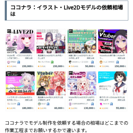
でしょう。 企業に依頼する場合は最低でも10万円以上の価
格になる.... そこで今回ご紹介するのは、ココナラ で
ココナラ：イラスト・Live2Dモデルの依頼相場
VTuberのキャラデザ・モデル制作を依頼する方法です。 こ
の記事は以下の内容で考えている方におすすめです。
は
VTuberデビューする為にFaceRigで動かせるモデルが欲し
い できるだけ費用を抑えたい 綺麗なイラスト（高クオリテ
ィ）のモデルが欲しい 難しいことは分からないので全てを
任せたい
ココナラでモデル制作を依頼する場合の相場はどこまでの
作業工程までお願いするかで違います。