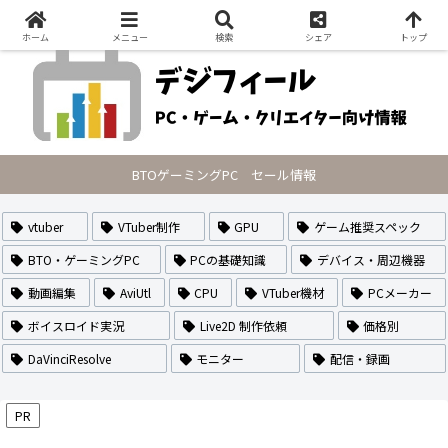
PCの最新セール情報・VTuberのなり方や作り方・配信方法を紹介
ホーム
メニュー
検索
シェア
トップ
BTOゲーミングPC セール情報
vtuber
VTuber制作
GPU
ゲーム推奨スペック
BTO・ゲーミングPC
PCの基礎知識
デバイス・周辺機器
動画編集
AviUtl
CPU
VTuber機材
PCメーカー
ボイスロイド実況
Live2D 制作依頼
価格別
DaVinciResolve
モニター
配信・録画
PR