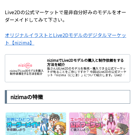
Live2Dの公式マーケットで是非自分好みのモデルをオー
ダーメイドしてみて下さい。
オリジナルイラストとLive2Dモデルのデジタルマーケッ
ト【nizima】
nizimaでLive2Dモデルの購入と制作依頼をする
方法を紹介
皆さんはLive2Dのモデルを販売・購入できる公式マーケッ
トが有ることをご存じですか？ 今回はLive2Dの公式マーケ
ット「nizima（にじま）」について紹介します。 Live2Dの
モデル制作を行っているクリエイターが活躍している専用
のプラットフォームであり、独自のサービスを展開してい
るのが特徴です。 Vtuber活動をしたい方に向けてFaceRig
で使えるアバター制作も行っています。 この記事は以下の
事について知りたい方におすすめしています。 Vtuber活動
をする為に自分専用のLive2Dモデルを用意したい。 自分で
nizimaの特徴
制作するのは無理なので誰かに依頼したい！ この記事では
以下の順でnizimaについて紹介していきます。 nizimaと
は？（にじまについての紹介） 作品を購入するまでの流れ
オーダーメイド制作を依頼する方法