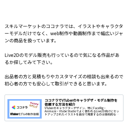
スキルマーケットのココナラでは、イラストやキャラクタ
ーモデルだけでなく、web制作や動画制作まで幅広いジャ
ンの商品を扱っています。
Live2Dのモデル販売も行っているので気になる作品があ
るか探してみて下さい。
出品者の方と見積もりやカスタマイズの相談も出来るので
初心者の方でも安心して取引ができると思います。
ココナラでVTuberのキャラデザ・モデル制作を
依頼する方法を紹介
VTuberのキャラクターデザイン、特にFaceRig・
Animaze・Vtube Studioでよく使われるLive2D向けにセッ
トアップされたイラストを自分で用意するのは技術的な面
でも大変です。 FaceRigで動かすモデルを自作するには以
下の作業が必要になります。 レイヤー分けされたキャラク
ターのデザイン イラストをFaceRigで動かす為のLive2Dの
セットアップ 絵が描けない方はそもそも自作する事が困難