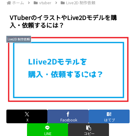
ホーム
vtuber
Live2D 制作依頼
VTuberのイラストやLive2Dモデルを購
入・依頼するには？
Live2D 制作依頼
X
Facebook
はてブ
LINE
コピー