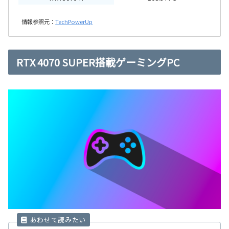
情報参照元：
TechPowerUp
RTX 4070 SUPER搭載ゲーミングPC