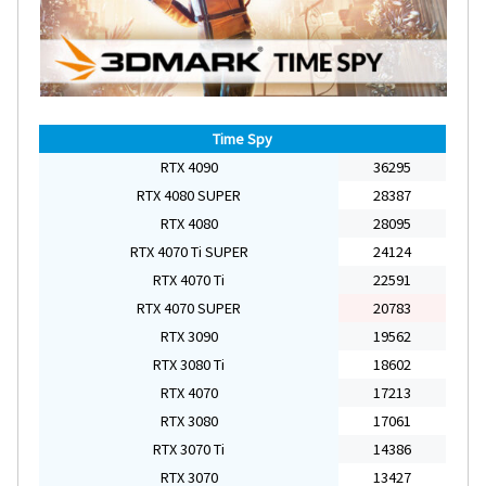
Time Spy
RTX 4090
36295
RTX 4080 SUPER
28387
RTX 4080
28095
RTX 4070 Ti SUPER
24124
RTX 4070 Ti
22591
RTX 4070 SUPER
20783
RTX 3090
19562
RTX 3080 Ti
18602
RTX 4070
17213
RTX 3080
17061
RTX 3070 Ti
14386
RTX 3070
13427