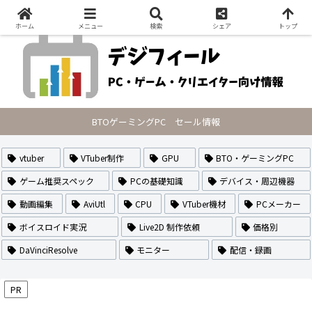
PCの最新セール情報・VTuberのなり方や作り方・配信方法を紹介
ホーム
メニュー
検索
シェア
トップ
BTOゲーミングPC セール情報
vtuber
VTuber制作
GPU
BTO・ゲーミングPC
ゲーム推奨スペック
PCの基礎知識
デバイス・周辺機器
動画編集
AviUtl
CPU
VTuber機材
PCメーカー
ボイスロイド実況
Live2D 制作依頼
価格別
DaVinciResolve
モニター
配信・録画
PR