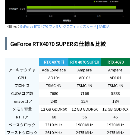
引用元：
GeForce RTX 4070 ファミリ グラフィックスカード | NVIDIA
GeForce RTX4070 SUPERの仕様＆比較
RTX 4070 Ti
RTX 4070 SUPER
RTX 4070
アーキテクチャ
Ada Lovelace
Ampere
Ampere
GPU
AD104
AD104
AD104
プロセス
TSMC 4N
TSMC 4N
TSMC 4N
CUDAコア数
7680
7168
5888
Tensorコア
240
224
184
メモリ容量
12 GB GDDR6X
12 GB GDDR6X
12 GB GDDR6X
RTコア
60
56
46
ベースクロック
2310 MHz
1980 MHz
1920 MHz
ブーストクロック
2610 MHz
2475 MHz
2475 MHz