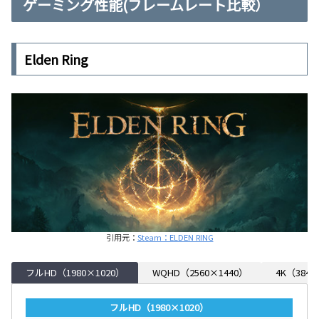
ゲーミング性能(フレームレート比較）
Elden Ring
引用元：
Steam：ELDEN RING
フルHD（1980×1020）
WQHD（2560×1440）
4K（3840
フルHD（1980×1020）