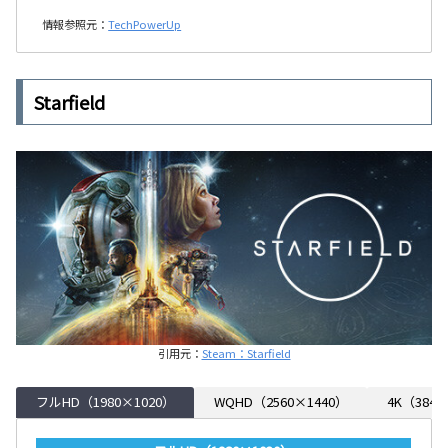
情報参照元：
TechPowerUp
Starfield
引用元：
Steam：Starfield
フルHD（1980×1020）
WQHD（2560×1440）
4K（3840