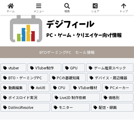
PCの最新セール情報・VTuberのなり方や作り方・配信方法を紹介
ホーム
メニュー
検索
シェア
トップ
BTOゲーミングPC セール情報
vtuber
VTuber制作
GPU
ゲーム推奨スペック
BTO・ゲーミングPC
PCの基礎知識
デバイス・周辺機器
動画編集
AviUtl
CPU
VTuber機材
PCメーカー
ボイスロイド実況
Live2D 制作依頼
価格別
DaVinciResolve
モニター
配信・録画