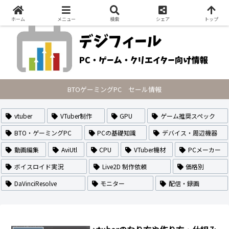
PCの最新セール情報・VTuberのなり方や作り方・配信方法を紹介
ホーム
メニュー
検索
シェア
トップ
BTOゲーミングPC セール情報
vtuber
VTuber制作
GPU
ゲーム推奨スペック
BTO・ゲーミングPC
PCの基礎知識
デバイス・周辺機器
動画編集
AviUtl
CPU
VTuber機材
PCメーカー
ボイスロイド実況
Live2D 制作依頼
価格別
DaVinciResolve
モニター
配信・録画